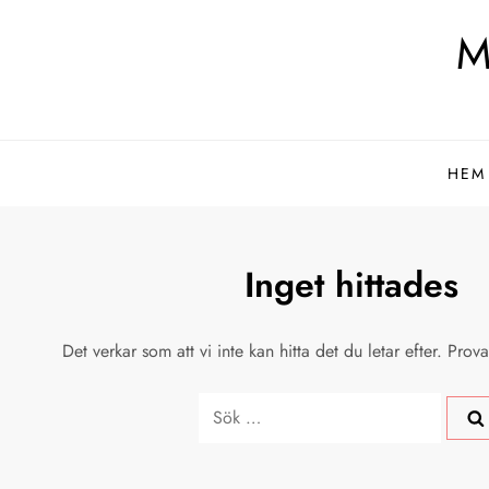
Hoppa
M
till
innehåll
HEM
Inget hittades
Det verkar som att vi inte kan hitta det du letar efter. Prov
Sök
efter: