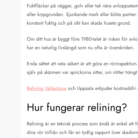
Fuktfläckar på väggar, golv eller tak nära avloppsstam
eller krypgrunden. Sjunkande mark eller blöta partie
konstant fuktig och på sikt kan skada husets grund.
Om ditt hus är byggt före 1980-talet är risken för av
har en naturlig livslängd som nu ofta är överskriden.
Enda sättet att veta säkert är att göra en rörinspektio
själv på skärmen var sprickorna sitter, om rötter trängt
Relining Vallentuna
och Uppsala erbjuder kostnadsfri r
Hur fungerar relining?
Relining är en teknisk process som ändå är enkel att f
dina rör inifrån och får en tydlig rapport över skado