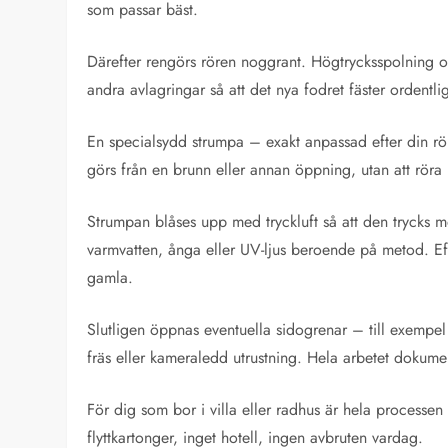
som passar bäst.
Därefter rengörs rören noggrant. Högtrycksspolning och
andra avlagringar så att det nya fodret fäster ordentlig
En specialsydd strumpa – exakt anpassad efter din rör
görs från en brunn eller annan öppning, utan att röra 
Strumpan blåses upp med tryckluft så att den trycks 
varmvatten, ånga eller UV-ljus beroende på metod. Efte
gamla.
Slutligen öppnas eventuella sidogrenar – till exempel
fräs eller kameraledd utrustning. Hela arbetet dokume
För dig som bor i villa eller radhus är hela processen 
flyttkartonger, inget hotell, ingen avbruten vardag.