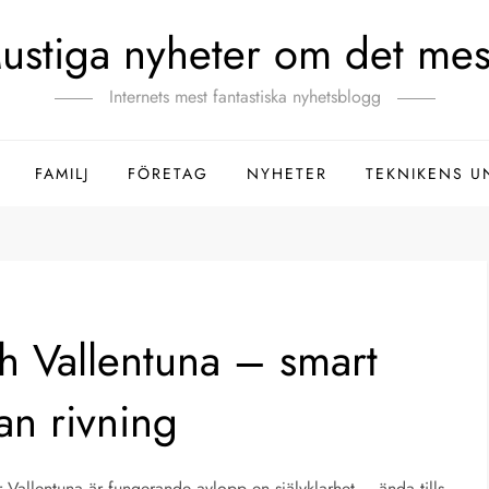
ustiga nyheter om det mes
Internets mest fantastiska nyhetsblogg
FAMILJ
FÖRETAG
NYHETER
TEKNIKENS U
ch Vallentuna – smart
an rivning
er Vallentuna är fungerande avlopp en självklarhet – ända tills