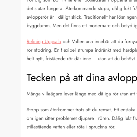
det slutar fungera. Återkommande stopp, dålig lukt frå
avloppsrör är i dåligt skick. Traditionellt har lösning
byggdamm. Men det finns ett modernare och betydligt
Relining Uppsala
och Vallentuna innebär att du förnya
rörinfodring. En flexibel strumpa indränkt med härdplast
helt nytt, fristående rör där inne – utan att du behövt
Tecken på att dina avlop
Många villaägare lever länge med dåliga rör utan att f
Stopp som återkommer trots att du rensat. Ett enstak
om igen sitter problemet djupare i rören. Dålig lukt f
stillastående vatten eller röta i spruckna rör.