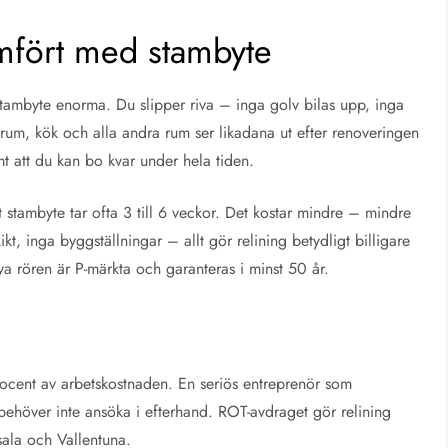
ämfört med stambyte
 stambyte enorma. Du slipper riva – inga golv bilas upp, inga
rum, kök och alla andra rum ser likadana ut efter renoveringen
t att du kan bo kvar under hela tiden.
tt stambyte tar ofta 3 till 6 veckor. Det kostar mindre – mindre
ikt, inga byggställningar – allt gör relining betydligt billigare
 nya rören är P-märkta och garanteras i minst 50 år.
rocent av arbetskostnaden. En seriös entreprenör som
behöver inte ansöka i efterhand. ROT-avdraget gör relining
psala och Vallentuna.