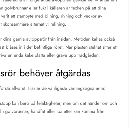
n golvbrunnar eller fukt i källaren är tecken på att dina
en varit ett stambyte med bilning, rivning och veckor av
 skonsammare alternativ: relining.
r dina gamla avloppsrör från insidan. Metoden kallas också
 blåses in i det befintliga röret. När plasten stelnat sitter ett
 riva en enda kakelplatta eller gräva upp trädgården.
psrör behöver åtgärdas
örstå allvaret. Här är de vanligaste varningssignalerna:
a stopp kan bero på felaktigheter, men om det händer om och
rån golvbrunnar, handfat eller toaletter kan komma från