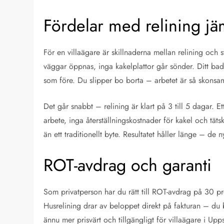
Fördelar med relining j
För en villaägare är skillnaderna mellan relining och
väggar öppnas, inga kakelplattor går sönder. Ditt bad
som före. Du slipper bo borta – arbetet är så skonsam
Det går snabbt – relining är klart på 3 till 5 dagar. E
arbete, inga återställningskostnader för kakel och tätsk
än ett traditionellt byte. Resultatet håller länge – de
ROT-avdrag och garanti
Som privatperson har du rätt till ROT-avdrag på 30 p
Husrelining drar av beloppet direkt på fakturan – du 
ännu mer prisvärt och tillgängligt för villaägare i Up