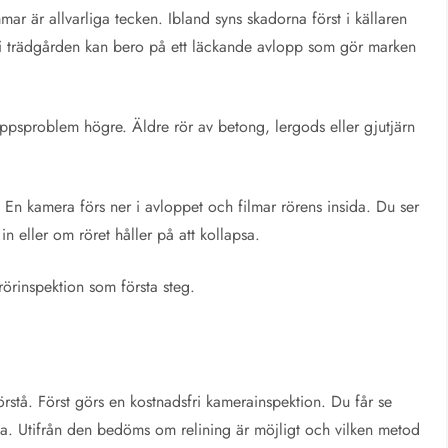
mar är allvarliga tecken. Ibland syns skadorna först i källaren
r i trädgården kan bero på ett läckande avlopp som gör marken
loppsproblem högre. Äldre rör av betong, lergods eller gjutjärn
n. En kamera förs ner i avloppet och filmar rörens insida. Du ser
 in eller om röret håller på att kollapsa.
örinspektion som första steg.
örstå. Först görs en kostnadsfri kamerainspektion. Du får se
rna. Utifrån den bedöms om relining är möjligt och vilken metod