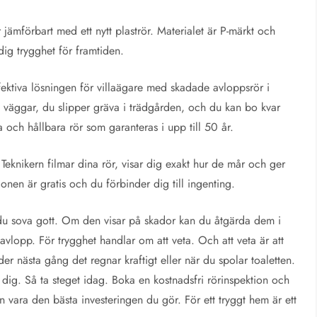
är jämförbart med ett nytt plaströr. Materialet är P-märkt och
dig trygghet för framtiden.
ktiva lösningen för villaägare med skadade avloppsrör i
 väggar, du slipper gräva i trädgården, och du kan bo kvar
ta och hållbara rör som garanteras i upp till 50 år.
. Teknikern filmar dina rör, visar dig exakt hur de mår och ger
ionen är gratis och du förbinder dig till ingenting.
n du sova gott. Om den visar på skador kan du åtgärda dem i
avlopp. För trygghet handlar om att veta. Och att veta är att
r nästa gång det regnar kraftigt eller när du spolar toaletten.
dig. Så ta steget idag. Boka en kostnadsfri rörinspektion och
vara den bästa investeringen du gör. För ett tryggt hem är ett