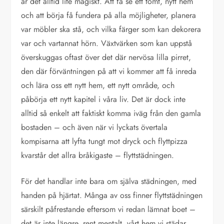
är det alltid lite magiskt. Att få se ett tomt, nytt hem
och att börja få fundera på alla möjligheter, planera
var möbler ska stå, och vilka färger som kan dekorera
var och vartannat hörn. Växtvärken som kan uppstå
överskuggas oftast över det där nervösa lilla pirret,
den där förväntningen på att vi kommer att få inreda
och lära oss ett nytt hem, ett nytt område, och
påbörja ett nytt kapitel i våra liv. Det är dock inte
alltid så enkelt att faktiskt komma iväg från den gamla
bostaden – och även när vi lyckats övertala
kompisarna att lyfta tungt mot dryck och flyttpizza
kvarstår det allra bråkigaste – flyttstädningen.
För det handlar inte bara om själva städningen, med
handen på hjärtat. Många av oss finner flyttstädningen
särskilt påfrestande eftersom vi redan lämnat boet –
det är inte längre, rent mentalt, vårt hem vi städar,