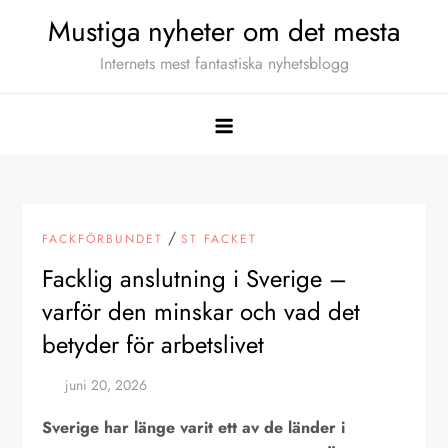
Hoppa
Mustiga nyheter om det mesta
till
Internets mest fantastiska nyhetsblogg
innehåll
/
FACKFÖRBUNDET
ST FACKET
Facklig anslutning i Sverige –
varför den minskar och vad det
betyder för arbetslivet
Sverige har länge varit ett av de länder i