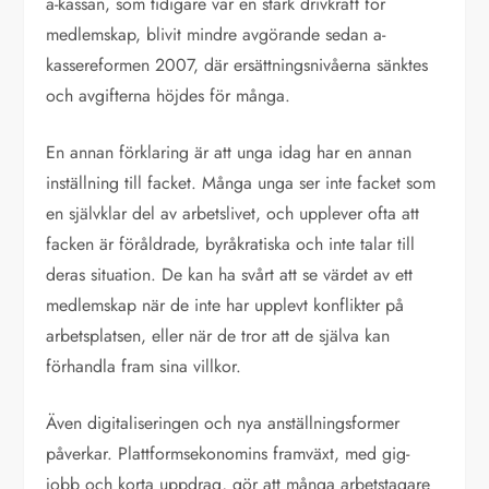
a-kassan, som tidigare var en stark drivkraft för
medlemskap, blivit mindre avgörande sedan a-
kassereformen 2007, där ersättningsnivåerna sänktes
och avgifterna höjdes för många.
En annan förklaring är att unga idag har en annan
inställning till facket. Många unga ser inte facket som
en självklar del av arbetslivet, och upplever ofta att
facken är föråldrade, byråkratiska och inte talar till
deras situation. De kan ha svårt att se värdet av ett
medlemskap när de inte har upplevt konflikter på
arbetsplatsen, eller när de tror att de själva kan
förhandla fram sina villkor.
Även digitaliseringen och nya anställningsformer
påverkar. Plattformsekonomins framväxt, med gig-
jobb och korta uppdrag, gör att många arbetstagare