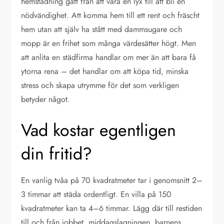
hemstädning gått från att vara en lyx till att bli en
nödvändighet. Att komma hem till ett rent och fräscht
hem utan att själv ha stått med dammsugare och
mopp är en frihet som många värdesätter högt. Men
att anlita en städfirma handlar om mer än att bara få
ytorna rena – det handlar om att köpa tid, minska
stress och skapa utrymme för det som verkligen
betyder något.
Vad kostar egentligen
din fritid?
En vanlig tvåa på 70 kvadratmeter tar i genomsnitt 2–
3 timmar att städa ordentligt. En villa på 150
kvadratmeter kan ta 4–6 timmar. Lägg där till restiden
till och från jobbet, middagslagningen, barnens