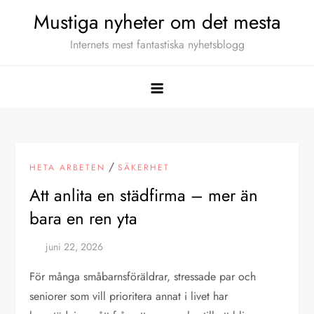
Hoppa
Mustiga nyheter om det mesta
till
Internets mest fantastiska nyhetsblogg
innehåll
/
HETA ARBETEN
SÄKERHET
Att anlita en städfirma – mer än
bara en ren yta
För många småbarnsföräldrar, stressade par och
seniorer som vill prioritera annat i livet har