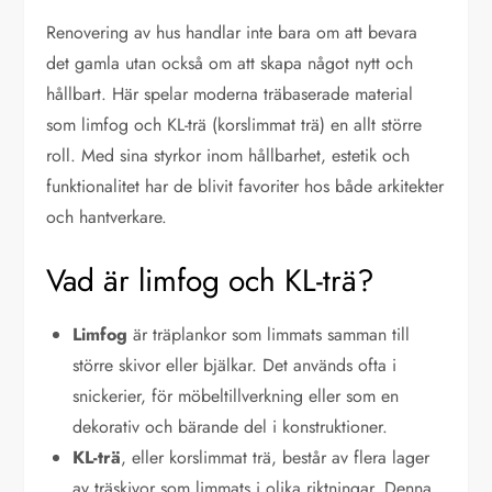
Renovering av hus handlar inte bara om att bevara
det gamla utan också om att skapa något nytt och
hållbart. Här spelar moderna träbaserade material
som limfog och KL-trä (korslimmat trä) en allt större
roll. Med sina styrkor inom hållbarhet, estetik och
funktionalitet har de blivit favoriter hos både arkitekter
och hantverkare.
Vad är limfog och KL-trä?
Limfog
är träplankor som limmats samman till
större skivor eller bjälkar. Det används ofta i
snickerier, för möbeltillverkning eller som en
dekorativ och bärande del i konstruktioner.
KL-trä
, eller korslimmat trä, består av flera lager
av träskivor som limmats i olika riktningar. Denna