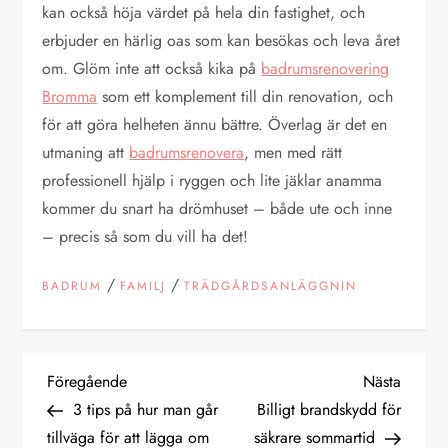
kan också höja värdet på hela din fastighet, och
erbjuder en härlig oas som kan besökas och leva året
om. Glöm inte att också kika på
badrumsrenovering
Bromma
som ett komplement till din renovation, och
för att göra helheten ännu bättre. Överlag är det en
utmaning att
badrumsrenovera
, men med rätt
professionell hjälp i ryggen och lite jäklar anamma
kommer du snart ha drömhuset – både ute och inne
– precis så som du vill ha det!
/
/
BADRUM
FAMILJ
TRÄDGÅRDSANLÄGGNIN
I
Föregående
Nästa
Föregående
Nästa
inlägg
inlägg
3 tips på hur man går
Billigt brandskydd för
n
tillväga för att lägga om
säkrare sommartid