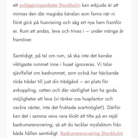
ett
anläggningsarbete Stockholm
kan erbjuda är att
minnas den där magiska känslan som fanns när ni
först gick på husvisning och såg ert nya hem framför
er. Rum att andas, leva och trivas i – under många år
framöver.
Samtidigt, på tal om rum, så ska inte det kanske
viktigaste rummet inne i huset ignoreras. Vi talar
sjävlfallet om badrummet, som också har häckande
röda trådar till just din trädgård – en plats för
avkoppling, vatten och där växtlighet kan ha goda
möjligheter att leva (vi tänker oss husplantor och
vackra växter, inte det fruktade svartmöglet!). Därför
kan det i samma veva vara klokt att titta på en rejäl
badrumsrenovering, så att du tacklar mysfaktorn från
båda hållen samtidigt.
Badrumsrenovering Stockholm