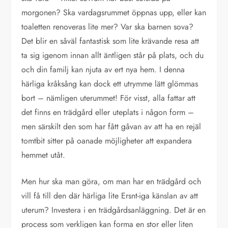
morgonen? Ska vardagsrummet öppnas upp, eller kan
toaletten renoveras lite mer? Var ska barnen sova?
Det blir en såväl fantastisk som lite krävande resa att
ta sig igenom innan allt äntligen står på plats, och du
och din familj kan njuta av ert nya hem. I denna
härliga kråksång kan dock ett utrymme lätt glömmas
bort – nämligen uterummet! För visst, alla fattar att
det finns en trädgård eller uteplats i någon form –
men särskilt den som har fått gåvan av att ha en rejäl
tomtbit sitter på oanade möjligheter att expandera
hemmet utåt.
Men hur ska man göra, om man har en trädgård och
vill få till den där härliga lite Ersnt-iga känslan av att
uterum? Investera i en trädgårdsanläggning. Det är en
process som verkligen kan forma en stor eller liten