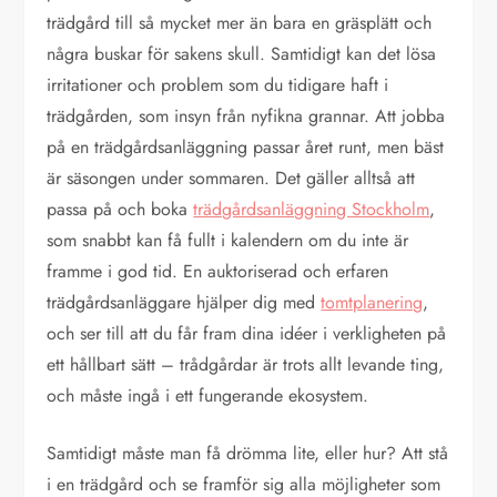
trädgård till så mycket mer än bara en gräsplätt och
några buskar för sakens skull. Samtidigt kan det lösa
irritationer och problem som du tidigare haft i
trädgården, som insyn från nyfikna grannar. Att jobba
på en trädgårdsanläggning passar året runt, men bäst
är säsongen under sommaren. Det gäller alltså att
passa på och boka
trädgårdsanläggning Stockholm
,
som snabbt kan få fullt i kalendern om du inte är
framme i god tid. En auktoriserad och erfaren
trädgårdsanläggare hjälper dig med
tomtplanering
,
och ser till att du får fram dina idéer i verkligheten på
ett hållbart sätt – trådgårdar är trots allt levande ting,
och måste ingå i ett fungerande ekosystem.
Samtidigt måste man få drömma lite, eller hur? Att stå
i en trädgård och se framför sig alla möjligheter som