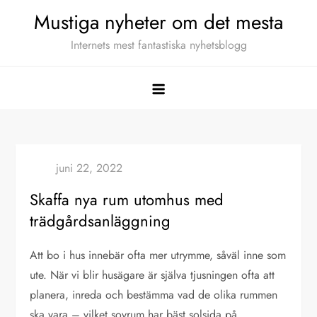
Hoppa
Mustiga nyheter om det mesta
till
Internets mest fantastiska nyhetsblogg
innehåll
Skaffa nya rum utomhus med
trädgårdsanläggning
Att bo i hus innebär ofta mer utrymme, såväl inne som
ute. När vi blir husägare är själva tjusningen ofta att
planera, inreda och bestämma vad de olika rummen
ska vara – vilket sovrum har bäst solsida på