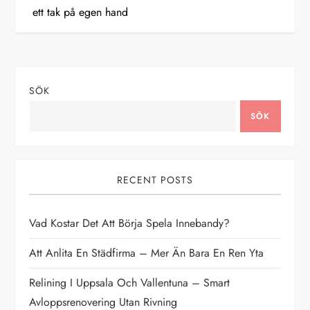
ett tak på egen hand
l
ä
g
SÖK
g
SÖK
s
n
RECENT POSTS
a
Vad Kostar Det Att Börja Spela Innebandy?
v
Att Anlita En Städfirma – Mer Än Bara En Ren Yta
i
Relining I Uppsala Och Vallentuna – Smart
Avloppsrenovering Utan Rivning