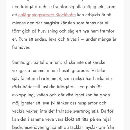
i en trädgård och se framför sig alla möjligheter som
ett
anläggningsarbete Stockholm
kan erbjuda är att
minnas den där magiska känslan som fanns när ni
först gick på husvisning och såg ert nya hem framför
er. Rum att andas, leva och trivas i – under många år
framöver.
Samtidigt, på tal om rum, så ska inte det kanske
viktigaste rummet inne i huset ignoreras. Vi talar
sjävlfallet om badrummet, som också har häckande
röda trådar till just din trädgård – en plats för
avkoppling, vatten och där växtlighet kan ha goda
möjligheter att leva (vi tänker oss husplantor och
vackra växter, inte det fruktade svartmöglet!). Därför
kan det i samma veva vara klokt att titta på en rejäl
badrumsrenovering, så att du tacklar mysfaktorn från