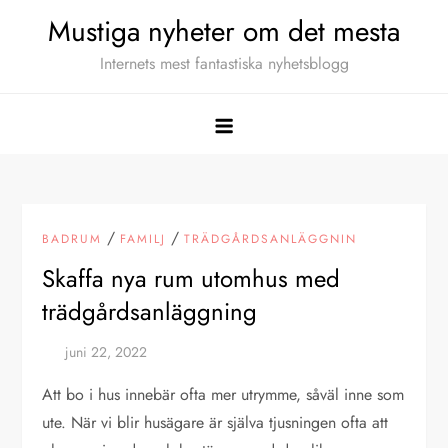
Hoppa
Mustiga nyheter om det mesta
till
Internets mest fantastiska nyhetsblogg
innehåll
/
/
BADRUM
FAMILJ
TRÄDGÅRDSANLÄGGNIN
Skaffa nya rum utomhus med
trädgårdsanläggning
Att bo i hus innebär ofta mer utrymme, såväl inne som
ute. När vi blir husägare är själva tjusningen ofta att