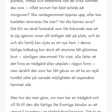
planera, inreda och bestämma vad de olika rummen
ska vara – vilket sovrum har bäst solsida på
morgonen? Ska vardagsrummet öppnas upp, eller kan
toaletten renoveras lite mer? Var ska barnen sova?
Det blir en såväl fantastisk som lite krävande resa att
ta sig igenom innan allt äntligen står på plats, och du
och din familj kan njuta av ert nya hem. I denna
härliga kråksång kan dock ett utrymme lätt glömmas
bort – nämligen uterummet! För visst, alla fattar att
det finns en trädgård eller uteplats i någon form –
men särskilt den som har fått gåvan av att ha en rejäl
tomtbit sitter på oanade möjligheter att expandera
hemmet utåt.
Men hur ska man göra, om man har en trädgård och
vill få till den där härliga lite Ersnt-iga känslan av att
uterum? Investera i en trädgårdsanläggning. Det är en